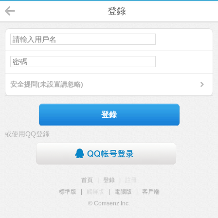
登錄
安全提問(未設置請忽略)
登錄
或使用QQ登錄
首頁
|
登錄
|
註冊
標準版
|
觸屏版
|
電腦版
|
客戶端
© Comsenz Inc.