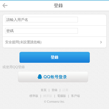
登錄
安全提問(未設置請忽略)
登錄
或使用QQ登錄
首頁
|
登錄
|
註冊
標準版
|
觸屏版
|
電腦版
|
客戶端
© Comsenz Inc.