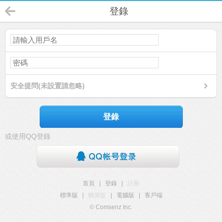
登錄
安全提問(未設置請忽略)
登錄
或使用QQ登錄
首頁
|
登錄
|
註冊
標準版
|
觸屏版
|
電腦版
|
客戶端
© Comsenz Inc.