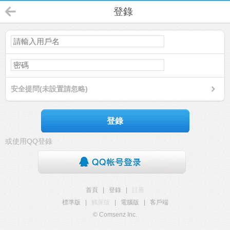
登錄
安全提問(未設置請忽略)
登錄
或使用QQ登錄
首頁
|
登錄
|
註冊
標準版
|
觸屏版
|
電腦版
|
客戶端
© Comsenz Inc.