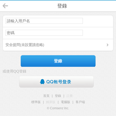
登錄
安全提問(未設置請忽略)
登錄
或使用QQ登錄
首頁
|
登錄
|
註冊
標準版
|
觸屏版
|
電腦版
|
客戶端
© Comsenz Inc.