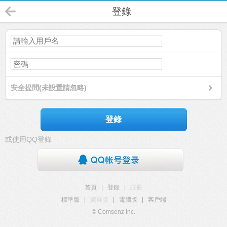
登錄
安全提問(未設置請忽略)
登錄
或使用QQ登錄
首頁
|
登錄
|
註冊
標準版
|
觸屏版
|
電腦版
|
客戶端
© Comsenz Inc.