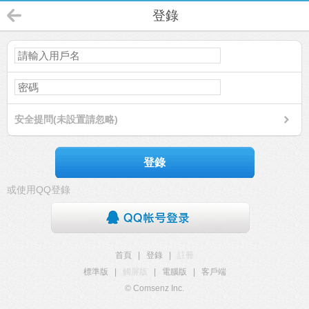
登錄
安全提問(未設置請忽略)
登錄
或使用QQ登錄
首頁
|
登錄
|
註冊
標準版
|
觸屏版
|
電腦版
|
客戶端
© Comsenz Inc.