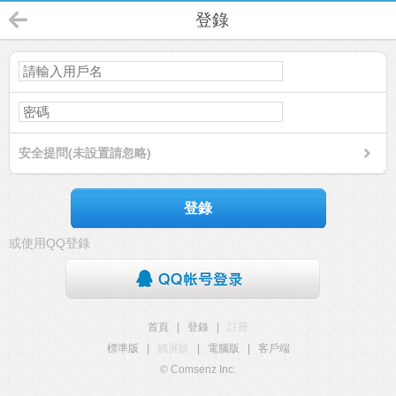
登錄
安全提問(未設置請忽略)
登錄
或使用QQ登錄
首頁
|
登錄
|
註冊
標準版
|
觸屏版
|
電腦版
|
客戶端
© Comsenz Inc.