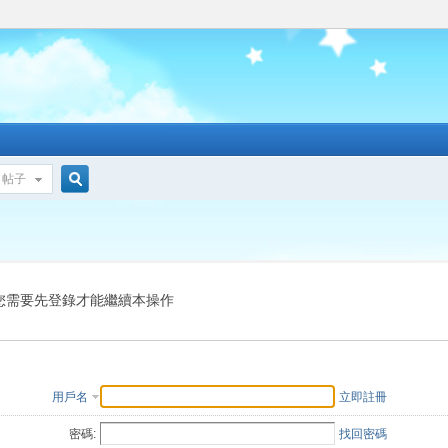
帖子
搜
索
您需要先登錄才能繼續本操作
用戶名
立即註冊
密碼:
找回密碼