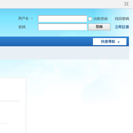
用戶名
自動登錄
找回密碼
登錄
密碼
立即註冊
快捷導航