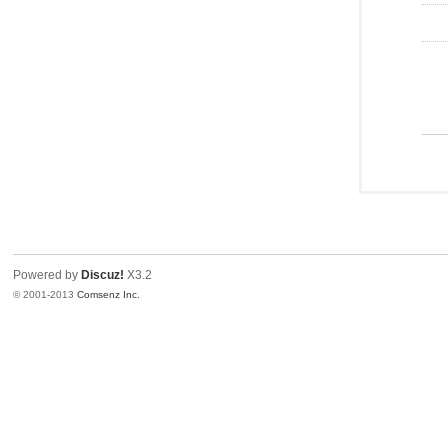
Powered by
Discuz!
X3.2
© 2001-2013
Comsenz Inc.