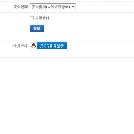
安全提問:
自動登錄
登錄
快捷登錄: