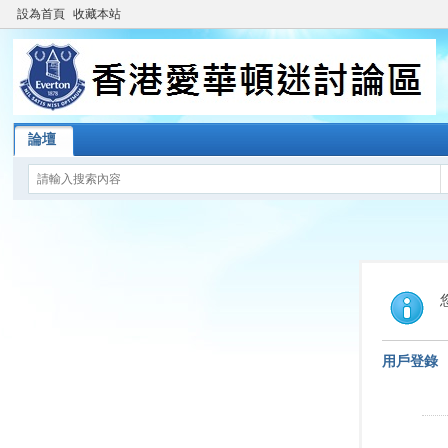
設為首頁
收藏本站
論壇
用戶登錄