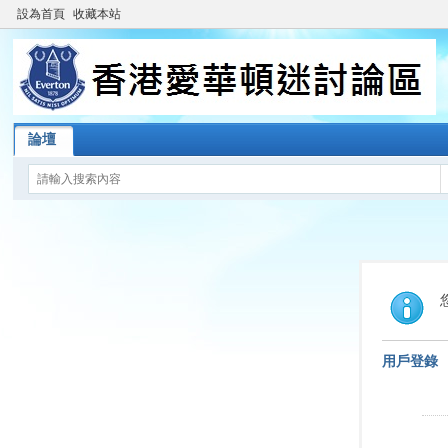
設為首頁
收藏本站
論壇
用戶登錄