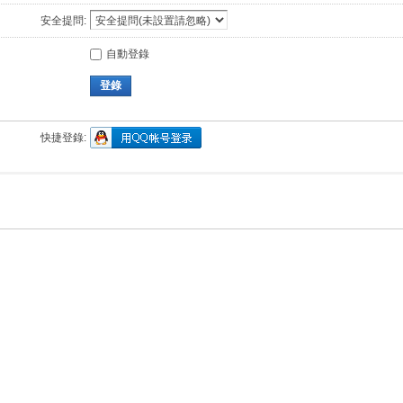
安全提問:
自動登錄
登錄
快捷登錄: