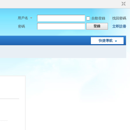
用戶名
自動登錄
找回密碼
登錄
密碼
立即註冊
快捷導航