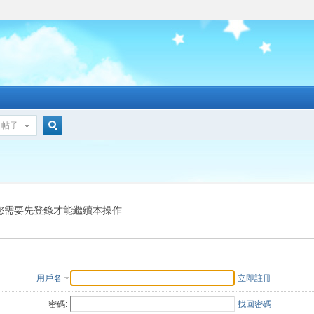
帖子
搜
索
您需要先登錄才能繼續本操作
用戶名
立即註冊
密碼:
找回密碼