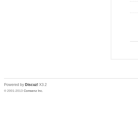
Powered by
Discuz!
X3.2
© 2001-2013
Comsenz Inc.