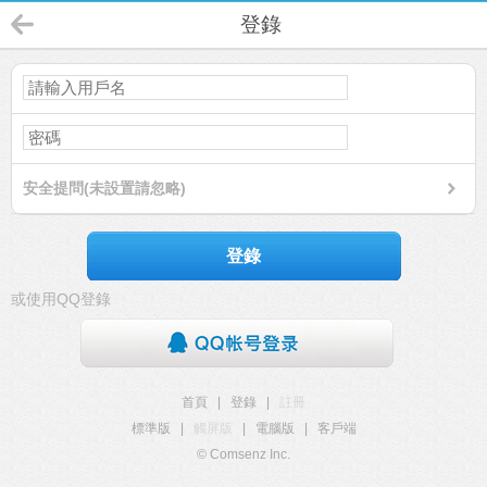
登錄
安全提問(未設置請忽略)
登錄
或使用QQ登錄
首頁
|
登錄
|
註冊
標準版
|
觸屏版
|
電腦版
|
客戶端
© Comsenz Inc.