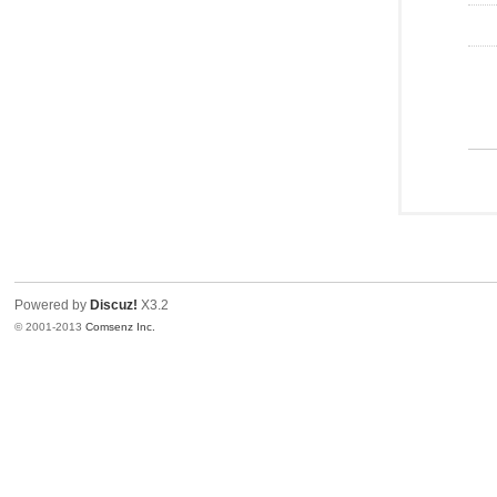
Powered by
Discuz!
X3.2
© 2001-2013
Comsenz Inc.