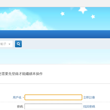
帖子
搜
索
您需要先登錄才能繼續本操作
用戶名
立即註冊
密碼:
找回密碼