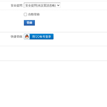
安全提問:
自動登錄
登錄
快捷登錄: