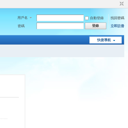
用戶名
自動登錄
找回密碼
登錄
密碼
立即註冊
快捷導航