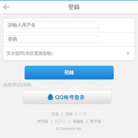
登錄
安全提問(未設置請忽略)
登錄
或使用QQ登錄
首頁
|
登錄
|
註冊
標準版
|
觸屏版
|
電腦版
|
客戶端
© Comsenz Inc.