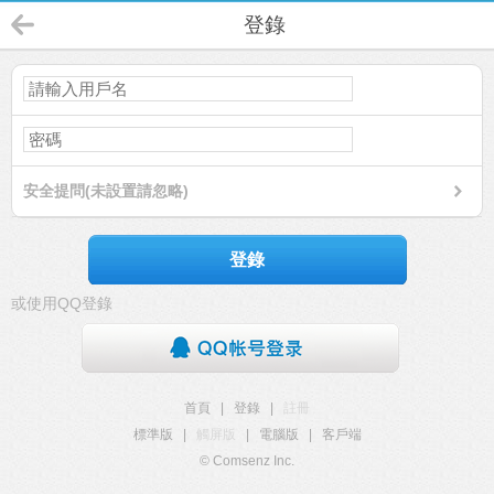
登錄
安全提問(未設置請忽略)
登錄
或使用QQ登錄
首頁
|
登錄
|
註冊
標準版
|
觸屏版
|
電腦版
|
客戶端
© Comsenz Inc.