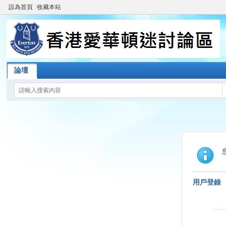
設為首頁
收藏本站
論壇
用戶登錄