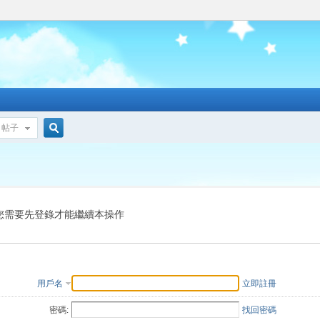
帖子
搜
索
您需要先登錄才能繼續本操作
用戶名
立即註冊
密碼:
找回密碼