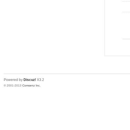
Powered by
Discuz!
X3.2
© 2001-2013
Comsenz Inc.