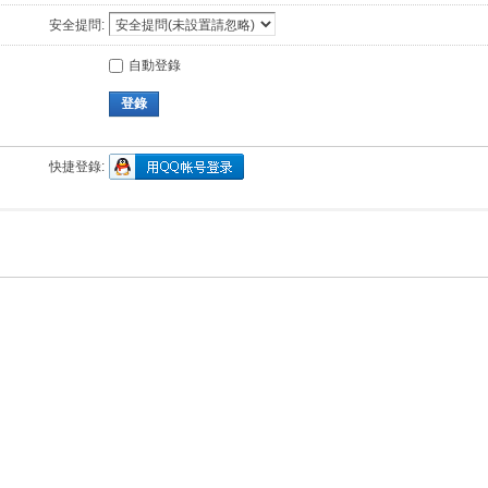
安全提問:
自動登錄
登錄
快捷登錄: