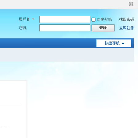
用戶名
自動登錄
找回密碼
登錄
密碼
立即註冊
快捷導航