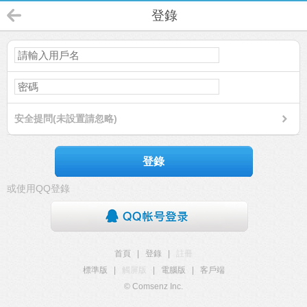
登錄
安全提問(未設置請忽略)
登錄
或使用QQ登錄
首頁
|
登錄
|
註冊
標準版
|
觸屏版
|
電腦版
|
客戶端
© Comsenz Inc.