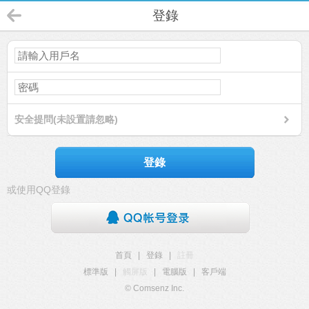
登錄
安全提問(未設置請忽略)
登錄
或使用QQ登錄
首頁
|
登錄
|
註冊
標準版
|
觸屏版
|
電腦版
|
客戶端
© Comsenz Inc.