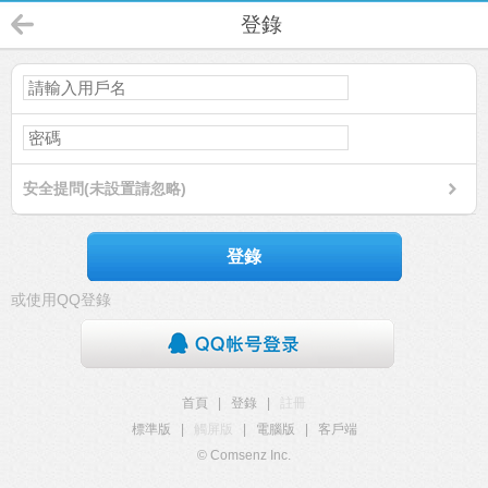
登錄
安全提問(未設置請忽略)
登錄
或使用QQ登錄
首頁
|
登錄
|
註冊
標準版
|
觸屏版
|
電腦版
|
客戶端
© Comsenz Inc.