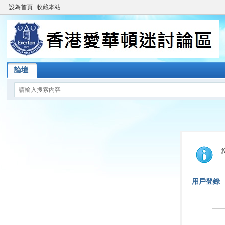
設為首頁
收藏本站
論壇
用戶登錄