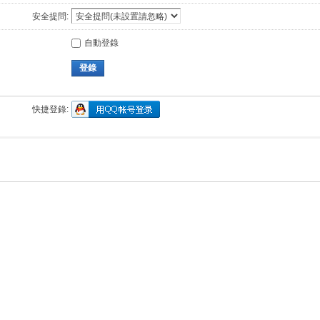
安全提問:
自動登錄
登錄
快捷登錄: