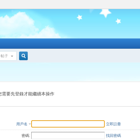
帖子
搜
索
您需要先登錄才能繼續本操作
用戶名
立即註冊
密碼:
找回密碼