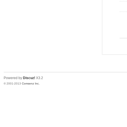
Powered by
Discuz!
X3.2
© 2001-2013
Comsenz Inc.