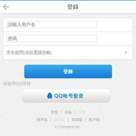
登錄
安全提問(未設置請忽略)
登錄
或使用QQ登錄
首頁
|
登錄
|
註冊
標準版
|
觸屏版
|
電腦版
|
客戶端
© Comsenz Inc.