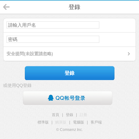
登錄
安全提問(未設置請忽略)
登錄
或使用QQ登錄
首頁
|
登錄
|
註冊
標準版
|
觸屏版
|
電腦版
|
客戶端
© Comsenz Inc.