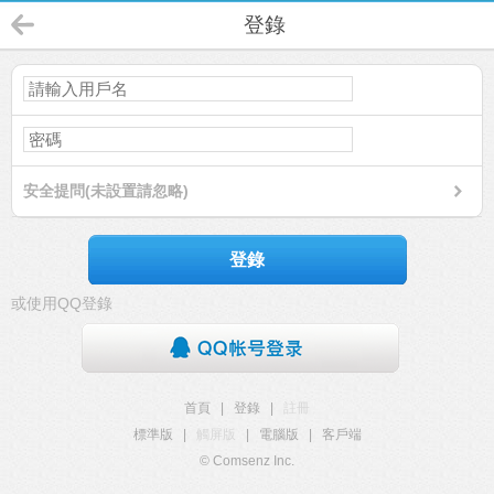
登錄
安全提問(未設置請忽略)
登錄
或使用QQ登錄
首頁
|
登錄
|
註冊
標準版
|
觸屏版
|
電腦版
|
客戶端
© Comsenz Inc.