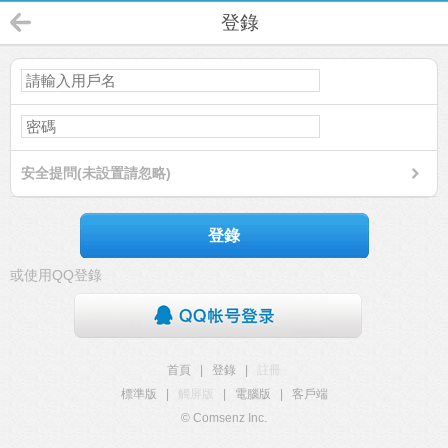
登錄
安全提問(未設置請忽略)
登錄
或使用QQ登錄
首頁
|
登錄
|
註冊
標準版
|
觸屏版
|
電腦版
|
客戶端
© Comsenz Inc.