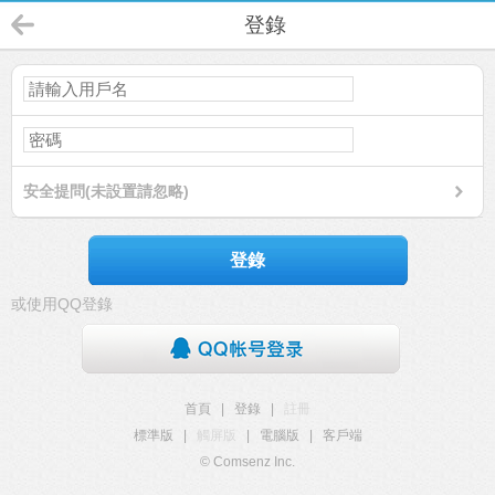
登錄
安全提問(未設置請忽略)
登錄
或使用QQ登錄
首頁
|
登錄
|
註冊
標準版
|
觸屏版
|
電腦版
|
客戶端
© Comsenz Inc.