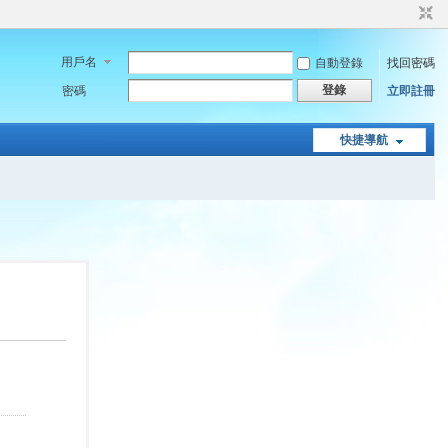
用戶名
自動登錄
找回密碼
登錄
密碼
立即註冊
快捷導航