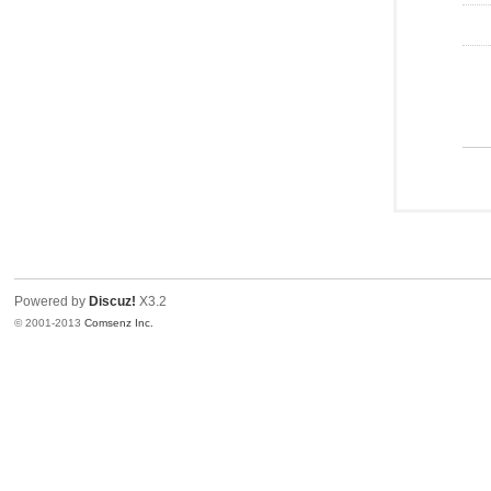
Powered by
Discuz!
X3.2
© 2001-2013
Comsenz Inc.