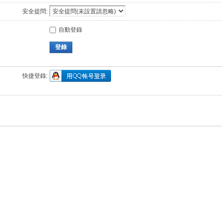
安全提問:
自動登錄
登錄
快捷登錄: