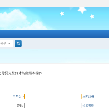
帖子
搜
索
您需要先登錄才能繼續本操作
用戶名
立即註冊
密碼:
找回密碼