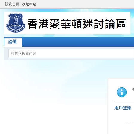
設為首頁
收藏本站
論壇
用戶登錄