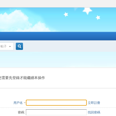
帖子
搜
索
您需要先登錄才能繼續本操作
用戶名
立即註冊
密碼:
找回密碼