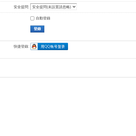
安全提問:
自動登錄
登錄
快捷登錄: