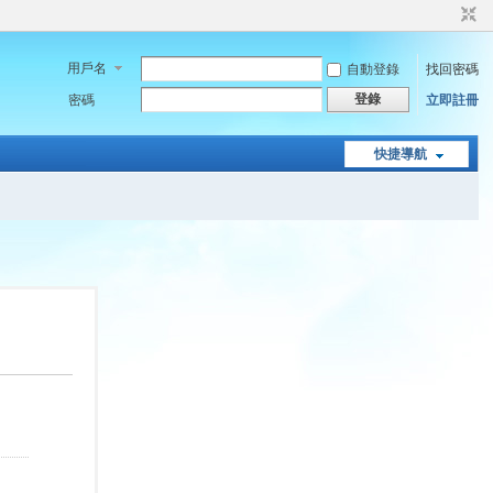
用戶名
自動登錄
找回密碼
登錄
密碼
立即註冊
快捷導航