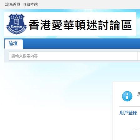
設為首頁
收藏本站
論壇
用戶登錄