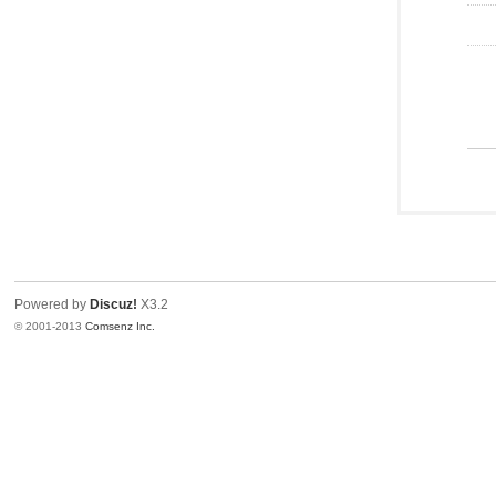
Powered by
Discuz!
X3.2
© 2001-2013
Comsenz Inc.