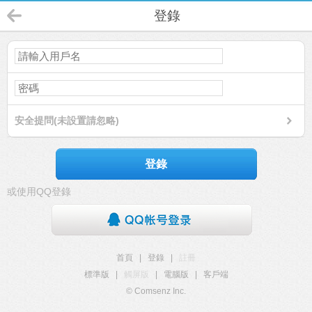
登錄
安全提問(未設置請忽略)
登錄
或使用QQ登錄
首頁
|
登錄
|
註冊
標準版
|
觸屏版
|
電腦版
|
客戶端
© Comsenz Inc.