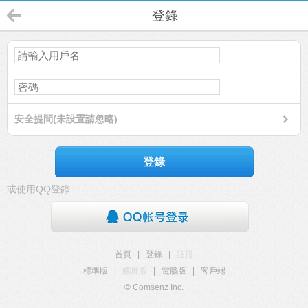
登錄
安全提問(未設置請忽略)
登錄
或使用QQ登錄
首頁
|
登錄
|
註冊
標準版
|
觸屏版
|
電腦版
|
客戶端
© Comsenz Inc.