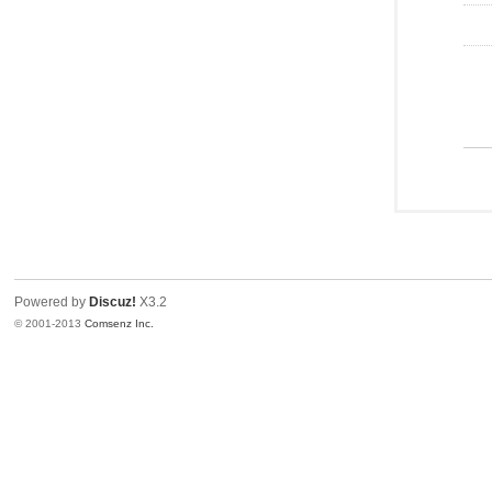
Powered by
Discuz!
X3.2
© 2001-2013
Comsenz Inc.