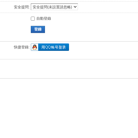
安全提問:
自動登錄
登錄
快捷登錄: