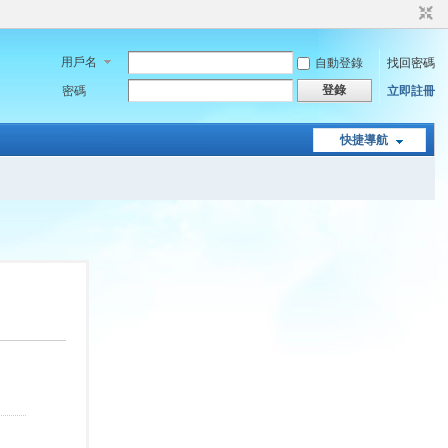
用戶名
自動登錄
找回密碼
登錄
密碼
立即註冊
快捷導航