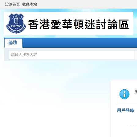
設為首頁
收藏本站
論壇
用戶登錄