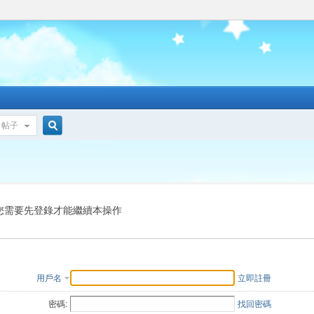
帖子
搜
索
您需要先登錄才能繼續本操作
用戶名
立即註冊
密碼:
找回密碼