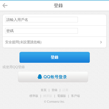
登錄
安全提問(未設置請忽略)
登錄
或使用QQ登錄
首頁
|
登錄
|
註冊
標準版
|
觸屏版
|
電腦版
|
客戶端
© Comsenz Inc.