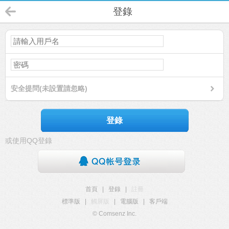
登錄
安全提問(未設置請忽略)
登錄
或使用QQ登錄
首頁
|
登錄
|
註冊
標準版
|
觸屏版
|
電腦版
|
客戶端
© Comsenz Inc.