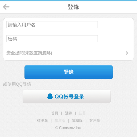
登錄
安全提問(未設置請忽略)
登錄
或使用QQ登錄
首頁
|
登錄
|
註冊
標準版
|
觸屏版
|
電腦版
|
客戶端
© Comsenz Inc.