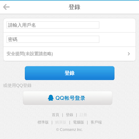
登錄
安全提問(未設置請忽略)
登錄
或使用QQ登錄
首頁
|
登錄
|
註冊
標準版
|
觸屏版
|
電腦版
|
客戶端
© Comsenz Inc.