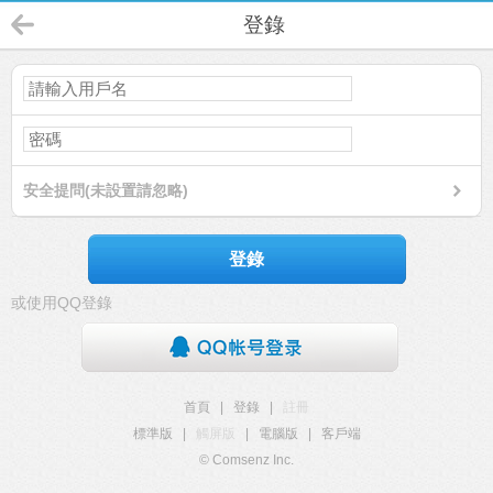
登錄
安全提問(未設置請忽略)
登錄
或使用QQ登錄
首頁
|
登錄
|
註冊
標準版
|
觸屏版
|
電腦版
|
客戶端
© Comsenz Inc.