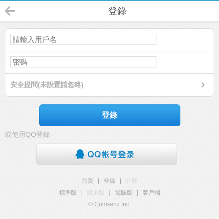
登錄
安全提問(未設置請忽略)
登錄
或使用QQ登錄
首頁
|
登錄
|
註冊
標準版
|
觸屏版
|
電腦版
|
客戶端
© Comsenz Inc.