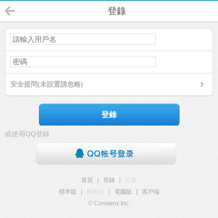
登錄
安全提問(未設置請忽略)
登錄
或使用QQ登錄
首頁
|
登錄
|
註冊
標準版
|
觸屏版
|
電腦版
|
客戶端
© Comsenz Inc.