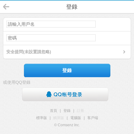
登錄
安全提問(未設置請忽略)
登錄
或使用QQ登錄
首頁
|
登錄
|
註冊
標準版
|
觸屏版
|
電腦版
|
客戶端
© Comsenz Inc.