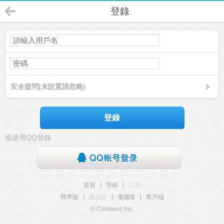
登錄
安全提問(未設置請忽略)
登錄
或使用QQ登錄
首頁
|
登錄
|
註冊
標準版
|
觸屏版
|
電腦版
|
客戶端
© Comsenz Inc.