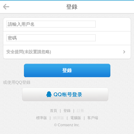
登錄
安全提問(未設置請忽略)
登錄
或使用QQ登錄
首頁
|
登錄
|
註冊
標準版
|
觸屏版
|
電腦版
|
客戶端
© Comsenz Inc.