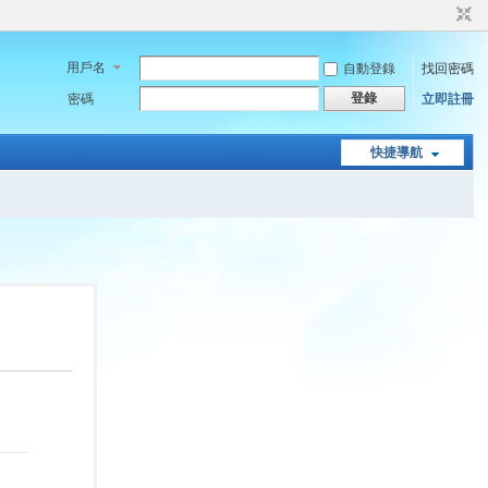
用戶名
自動登錄
找回密碼
登錄
密碼
立即註冊
快捷導航