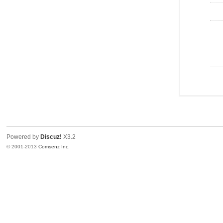
Powered by
Discuz!
X3.2
© 2001-2013
Comsenz Inc.