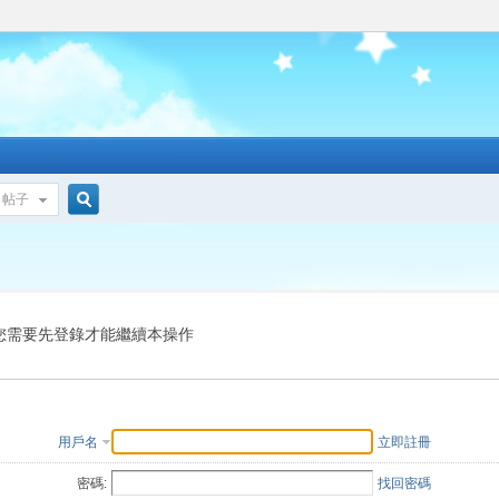
帖子
搜
索
您需要先登錄才能繼續本操作
用戶名
立即註冊
密碼:
找回密碼