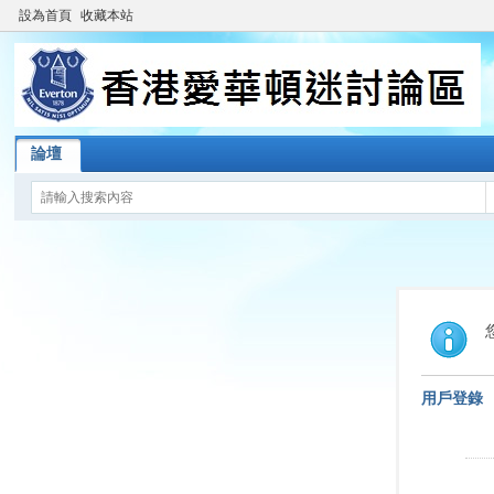
設為首頁
收藏本站
論壇
用戶登錄