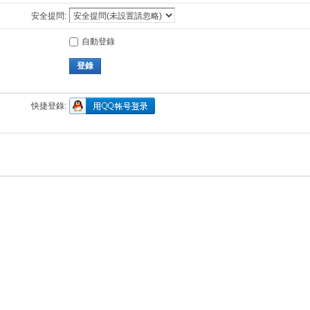
安全提問:
自動登錄
登錄
快捷登錄: