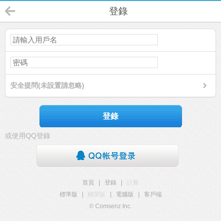
登錄
安全提問(未設置請忽略)
登錄
或使用QQ登錄
首頁
|
登錄
|
註冊
標準版
|
觸屏版
|
電腦版
|
客戶端
© Comsenz Inc.