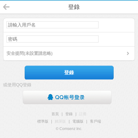
登錄
安全提問(未設置請忽略)
登錄
或使用QQ登錄
首頁
|
登錄
|
註冊
標準版
|
觸屏版
|
電腦版
|
客戶端
© Comsenz Inc.