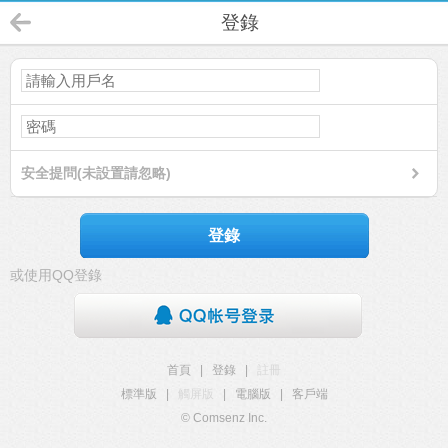
登錄
安全提問(未設置請忽略)
登錄
或使用QQ登錄
首頁
|
登錄
|
註冊
標準版
|
觸屏版
|
電腦版
|
客戶端
© Comsenz Inc.