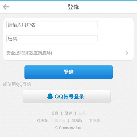
登錄
安全提問(未設置請忽略)
登錄
或使用QQ登錄
首頁
|
登錄
|
註冊
標準版
|
觸屏版
|
電腦版
|
客戶端
© Comsenz Inc.