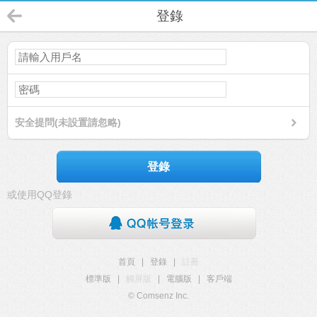
登錄
安全提問(未設置請忽略)
登錄
或使用QQ登錄
首頁
|
登錄
|
註冊
標準版
|
觸屏版
|
電腦版
|
客戶端
© Comsenz Inc.