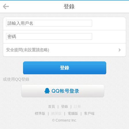
登錄
安全提問(未設置請忽略)
登錄
或使用QQ登錄
首頁
|
登錄
|
註冊
標準版
|
觸屏版
|
電腦版
|
客戶端
© Comsenz Inc.