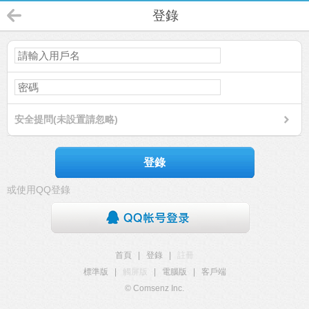
登錄
安全提問(未設置請忽略)
登錄
或使用QQ登錄
首頁
|
登錄
|
註冊
標準版
|
觸屏版
|
電腦版
|
客戶端
© Comsenz Inc.