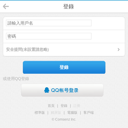
登錄
安全提問(未設置請忽略)
登錄
或使用QQ登錄
首頁
|
登錄
|
註冊
標準版
|
觸屏版
|
電腦版
|
客戶端
© Comsenz Inc.