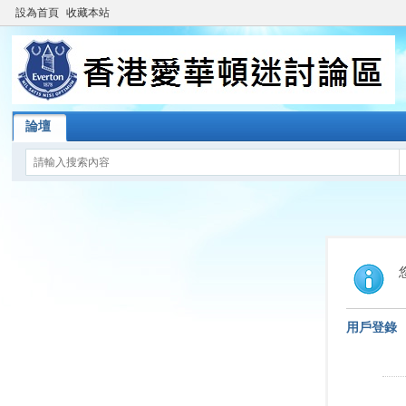
設為首頁
收藏本站
論壇
用戶登錄