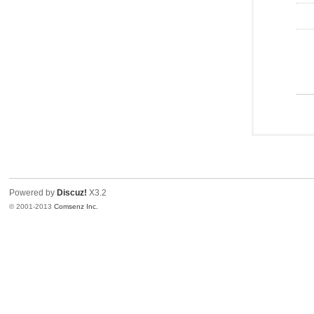
Powered by
Discuz!
X3.2
© 2001-2013
Comsenz Inc.