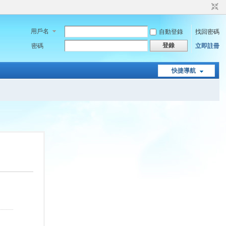
用戶名
自動登錄
找回密碼
登錄
密碼
立即註冊
快捷導航