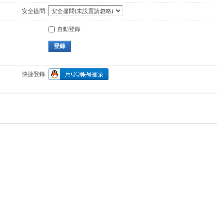
安全提問:
自動登錄
登錄
快捷登錄: