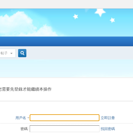
帖子
搜
索
您需要先登錄才能繼續本操作
用戶名
立即註冊
密碼:
找回密碼