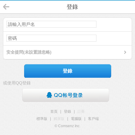
登錄
安全提問(未設置請忽略)
登錄
或使用QQ登錄
首頁
|
登錄
|
註冊
標準版
|
觸屏版
|
電腦版
|
客戶端
© Comsenz Inc.